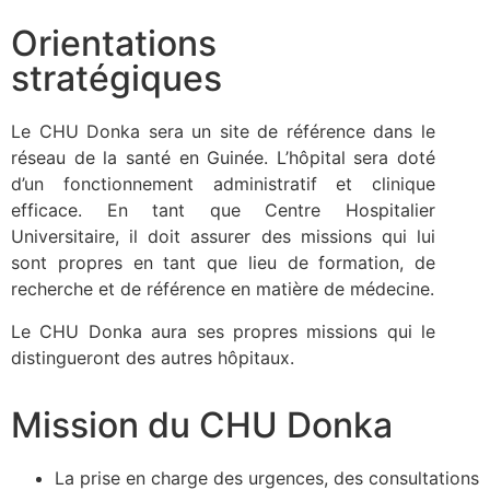
Formation
professionnelle
Orientations
stratégiques​
Le CHU Donka sert de lieu de
référence pour la formation médicale
du pays. Il est un environnement riche
Le CHU Donka sera un site de référence dans le
en connaissance et avec une
réseau de la santé en Guinée. L’hôpital sera doté
expertise de pointe. Un tel endroit
d’un fonctionnement administratif et clinique
offre un milieu idéal pour
l’apprentissage des jeunes
efficace. En tant que Centre Hospitalier
professionnels de la santé, ils seront
Universitaire, il doit assurer des missions qui lui
encadrés par des experts médical de
sont propres en tant que lieu de formation, de
leurs domaines lors de leurs stages
hospitaliers.
recherche et de référence en matière de médecine.
Le CHU Donka aura ses propres missions qui le
distingueront des autres hôpitaux.
Mission du CHU Donka​
La prise en charge des urgences, des consultations