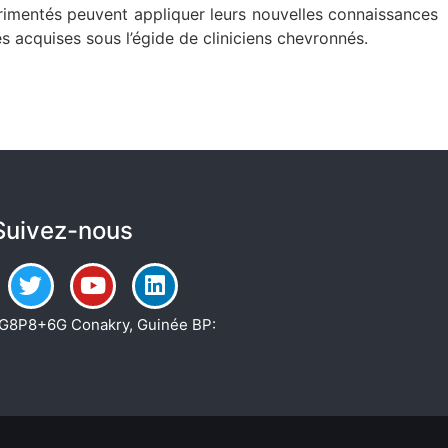
imentés peuvent appliquer leurs nouvelles connaissances
es
acquises sous l’égide de cliniciens chevronnés.
Suivez-nous
G8P8+6G Conakry, Guinée BP: