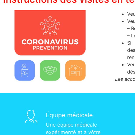
Veu
Veu
– R
– L
Si
des
ren
Veu
dés
Les acco
Équipe médicale
Une équipe médicale
expérimenté et à vôtre