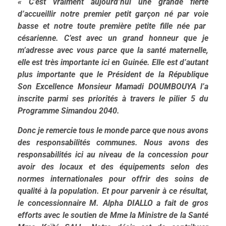
«
C’est vraiment aujourd’hui une grande fierté
d’accueillir notre premier petit garçon né par voi
e
basse et notre toute première petite fille née par
césarienne. C’est
avec
un grand honneur que je
m’adresse avec vous parce que la santé maternelle,
elle est très importante ici en Guinée
.
E
lle est d’autant
plus importante
que le Président de la République
Son Excellence Monsieur Mamadi DOUMBOUYA l’a
inscrite parmi ses priorités à travers le pilier 5 du
Programme Simandou 2040.
Donc je remercie tous
le monde
parce que nous avons
des responsabilités communes
.
N
ous avons des
responsabilités ici au niveau de la concession
pour
avoir des locaux
et des équipements selon des
normes
internationales
pour offrir des soins de
qualité
à la population
.
Et pour parvenir à ce résultat,
le concessionnaire M. Alpha DIALLO a fait de gros
efforts avec le soutien de Mme la Ministre de la Santé